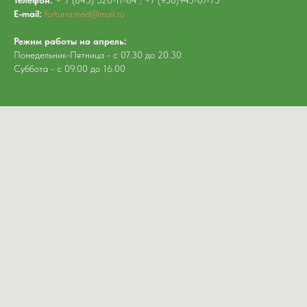
Телефон:
+ 7 (843) 520-11-84 ; +7 (950)945-07-75
E-mail:
fortuna.med@mail.ru
Режим работы на апрель:
Понедельник-Пятница - с 07.30 до 20.30
Суббота - с 09.00 до 16.00