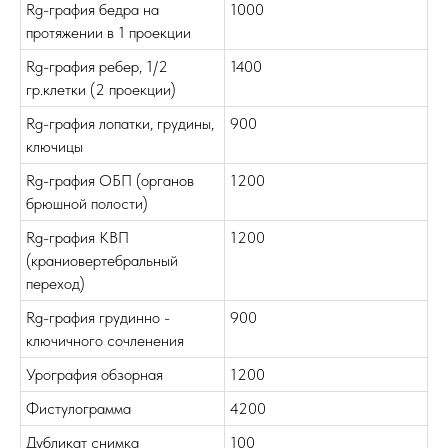
Rg-графия бедра на
1000
протяжении в 1 проекции
Rg-графия ребер, 1/2
1400
гр.клетки (2 проекции)
Rg-графия лопатки, грудины,
900
ключицы
Rg-графия ОБП (органов
1200
брюшной полости)
Rg-графия КВП
1200
(краниовертебральный
переход)
Rg-графия грудинно -
900
ключичного сочленения
Урография обзорная
1200
Фистулограмма
4200
Дубликат снимка
100