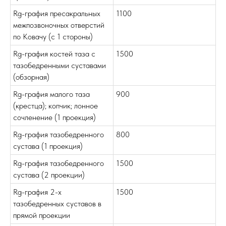
Rg-графия пресакральных
1100
межпозвоночных отверстий
по Ковачу (с 1 стороны)
Rg-графия костей таза с
1500
тазобедренными суставами
(обзорная)
Rg-графия малого таза
900
(крестца); копчик; лонное
сочленение (1 проекция)
Rg-графия тазобедренного
800
сустава (1 проекция)
Rg-графия тазобедренного
1500
сустава (2 проекции)
Rg-графия 2-х
1500
тазобедренных суставов в
прямой проекции