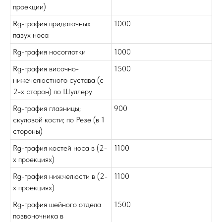
проекции)
Rg-графия придаточных
1000
пазух носа
Rg-графия носоглотки
1000
Rg-графия височно-
1500
нижечелюстного сустава (с
2-х сторон) по Шуллеру
Rg-графия глазницы;
900
скуловой кости; по Резе (в 1
стороны)
Rg-графия костей носа в (2-
1100
х проекциях)
Rg-графия ниж.челюсти в (2-
1100
х проекциях)
Rg-графия шейного отдела
1500
позвоночника в