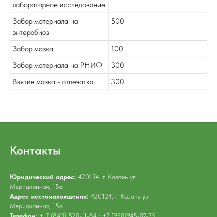
лабораторное исследование
Забор материала на
500
энтеробиоз
Забор мазка
100
Забор материала на РНИФ
300
Взятие мазка - отпечатка
300
Контакты
Юридический адрес:
420124, г. Казань ул.
Меридианная, 15а
Адрес местонахождения:
420124, г. Казань ул.
Меридианная, 15а
Телефон:
+ 7 (843) 520-11-84 ; +7 (950)945-07-75